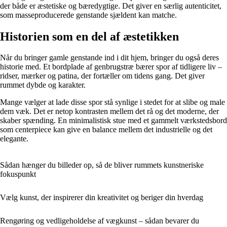
der både er æstetiske og bæredygtige. Det giver en særlig autenticitet,
som masseproducerede genstande sjældent kan matche.
Historien som en del af æstetikken
Når du bringer gamle genstande ind i dit hjem, bringer du også deres
historie med. Et bordplade af genbrugstræ bærer spor af tidligere liv –
ridser, mærker og patina, der fortæller om tidens gang. Det giver
rummet dybde og karakter.
Mange vælger at lade disse spor stå synlige i stedet for at slibe og male
dem væk. Det er netop kontrasten mellem det rå og det moderne, der
skaber spænding. En minimalistisk stue med et gammelt værkstedsbord
som centerpiece kan give en balance mellem det industrielle og det
elegante.
Sådan hænger du billeder op, så de bliver rummets kunstneriske
fokuspunkt
Vælg kunst, der inspirerer din kreativitet og beriger din hverdag
Rengøring og vedligeholdelse af vægkunst – sådan bevarer du