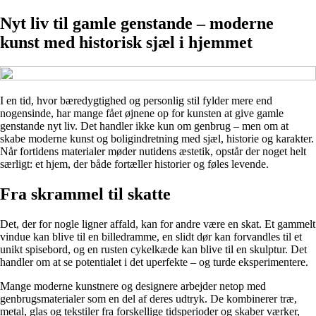
Nyt liv til gamle genstande – moderne
kunst med historisk sjæl i hjemmet
I en tid, hvor bæredygtighed og personlig stil fylder mere end
nogensinde, har mange fået øjnene op for kunsten at give gamle
genstande nyt liv. Det handler ikke kun om genbrug – men om at
skabe moderne kunst og boligindretning med sjæl, historie og karakter.
Når fortidens materialer møder nutidens æstetik, opstår der noget helt
særligt: et hjem, der både fortæller historier og føles levende.
Fra skrammel til skatte
Det, der for nogle ligner affald, kan for andre være en skat. Et gammelt
vindue kan blive til en billedramme, en slidt dør kan forvandles til et
unikt spisebord, og en rusten cykelkæde kan blive til en skulptur. Det
handler om at se potentialet i det uperfekte – og turde eksperimentere.
Mange moderne kunstnere og designere arbejder netop med
genbrugsmaterialer som en del af deres udtryk. De kombinerer træ,
metal, glas og tekstiler fra forskellige tidsperioder og skaber værker,