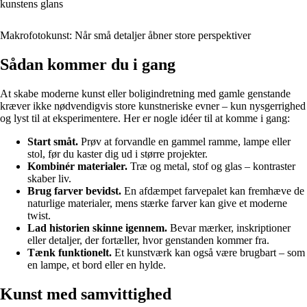
kunstens glans
Makrofotokunst: Når små detaljer åbner store perspektiver
Sådan kommer du i gang
At skabe moderne kunst eller boligindretning med gamle genstande
kræver ikke nødvendigvis store kunstneriske evner – kun nysgerrighed
og lyst til at eksperimentere. Her er nogle idéer til at komme i gang:
Start småt.
Prøv at forvandle en gammel ramme, lampe eller
stol, før du kaster dig ud i større projekter.
Kombinér materialer.
Træ og metal, stof og glas – kontraster
skaber liv.
Brug farver bevidst.
En afdæmpet farvepalet kan fremhæve de
naturlige materialer, mens stærke farver kan give et moderne
twist.
Lad historien skinne igennem.
Bevar mærker, inskriptioner
eller detaljer, der fortæller, hvor genstanden kommer fra.
Tænk funktionelt.
Et kunstværk kan også være brugbart – som
en lampe, et bord eller en hylde.
Kunst med samvittighed