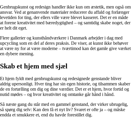
Genbrugskunst og redesign handler ikke kun om æstetik, men også om
ansvar. Ved at genanvende materialer reducerer du affald og forlænger
levetiden for ting, der ellers ville være blevet kasseret. Det er en måde
at forene kreativitet med bæredygtighed – og samtidig skabe noget, der
er helt dit eget.
Flere gallerier og kunsthåndværkere i Danmark arbejder i dag med
upcycling som en del af deres praksis. De viser, at kunst ikke behøver
at være ny for at være moderne – tværtimod kan det gamle give værket
en dybere mening.
Skab et hjem med sjæl
Et hjem fyldt med genbrugskunst og redesignede genstande bliver
aldrig upersonligt. Hver ting har sin egen historie, og tilsammen skaber
de en fortælling om dig og dine værdier. Det er et hjem, hvor fortid og
nutid mødes – og hvor kreativitet og omtanke går hånd i hånd.
Så næste gang du står med en gammel genstand, der virker ubrugelig,
så spørg dig selv: Kan den få et nyt liv? Svaret er ofte ja – og måske
endda et smukkere et, end du havde forestillet dig.