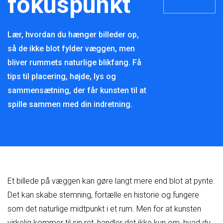
fokuspunkt
Lær, hvordan du hænger billeder op,
så de ikke blot fylder væggen, men
bliver rummets naturlige blikfang. Få
tips til placering, højde, lys og
sammensætning, der får kunsten til at
spille sammen med din indretning.
Et billede på væggen kan gøre langt mere end blot at pynte.
Det kan skabe stemning, fortælle en historie og fungere
som det naturlige midtpunkt i et rum. Men for at kunsten
virkelig kommer til sin ret, handler det ikke kun om, hvad du