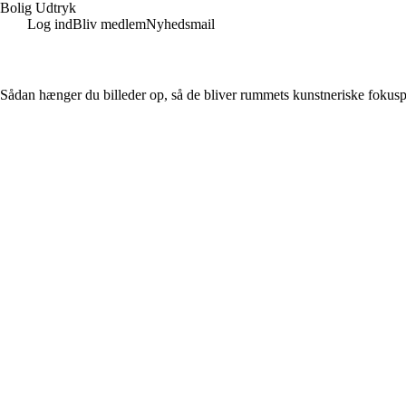
Bolig Udtryk
Log ind
Bliv medlem
Nyhedsmail
Sådan hænger du billeder op, så de bliver rummets kunstneriske fokus