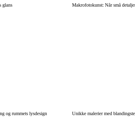
s glans
Makrofotokunst: Når små detaljer
ing og rummets lysdesign
Unikke malerier med blandingste