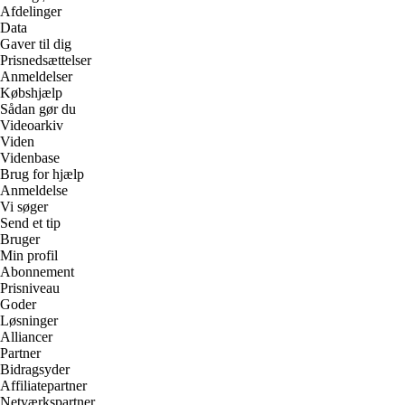
Afdelinger
Data
Gaver til dig
Prisnedsættelser
Anmeldelser
Købshjælp
Sådan gør du
Videoarkiv
Viden
Videnbase
Brug for hjælp
Anmeldelse
Vi søger
Send et tip
Bruger
Min profil
Abonnement
Prisniveau
Goder
Løsninger
Alliancer
Partner
Bidragsyder
Affiliatepartner
Netværkspartner